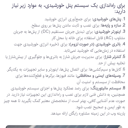
برای راه‌اندازی یک سیستم پنل خورشیدی، به موارد زیر نیاز
دارید:
1. پنل‌های خورشیدی:
برای جمع‌آوری انرژی خورشید.
2. سازه و پایه‌ها:
برای نصب و ثابت ماندن پنل‌ها بر روی سطح.
3. اینورتر خورشیدی:
برای تبدیل جریان مستقیم (DC) از پنل‌ها به جریان
متناوب (AC) قابل استفاده برای خانه یا محل کار.
4. باتری خورشیدی (در صورت لزوم):
برای ذخیره انرژی خورشیدی جهت
استفاده در زمان‌هایی که خورشید نمی‌تابد.
5. کنترلر شارژ:
برای مدیریت جریان شارژ به باتری‌ها و جلوگیری از بیش‌شارژ یا
تخلیه بیش از حد.
6. کابل‌ها و سیم‌کشی‌ها: برای اتصال پنل‌ها، اینورتر و سایر تجهیزات به یکدیگر.
7. وسیله‌های ایمنی و محافظتی:
مانند فیوزها، برکرها و قطع‌کننده‌ها برای
محافظت از سیستم و امنیت آن.
8. سیستم مانیتورینگ:
برای رصد عملکرد پنل‌ها و اجزای سیستم خورشیدی.
همچنین، به دانش فنی لازم برای نصب و راه‌اندازی این تجهیزات نیاز دارید. در
صورت عدم آشنایی کافی، بهتر است از متخصصان معتبر کمک بگیرید تا همه چیز
به طور ایمن و صحیح نصب شود.
پارینه وب در این زمینه مشاوره رایگان ارائه میدهد.