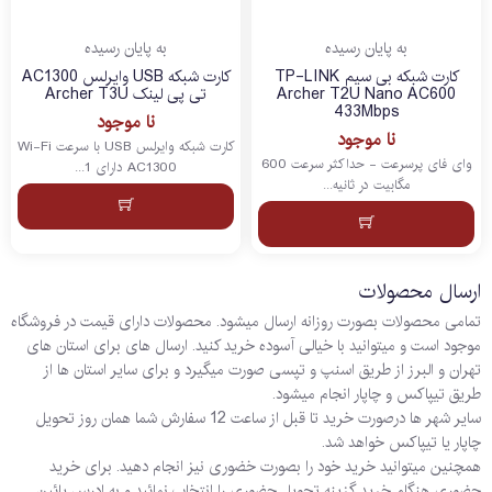
به پایان رسیده
به پایان رسیده
کارت شبکه بی سیم TP-LINK
کارت شبکه USB وایرلس AC1300
Archer T2U Nano AC600
تی پی لینک Archer T3U
433Mbps
نا موجود
نا موجود
کارت شبکه وایرلس USB با سرعت Wi-Fi
وای فای پرسرعت - حداکثر سرعت 600
AC1300 دارای 1...
مگابیت در ثانیه...
ارسال محصولات
تمامی محصولات بصورت روزانه ارسال میشود. محصولات دارای قیمت در فروشگاه
موجود است و میتوانید با خیالی آسوده خرید کنید. ارسال های برای استان های
تهران و البرز از طریق اسنپ و تپسی صورت میگیرد و برای سایر استان ها از
طریق تیپاکس و چاپار انجام میشود.
سایر شهر ها درصورت خرید تا قبل از ساعت 12 سفارش شما همان روز تحویل
چاپار یا تیپاکس خواهد شد.
همچنین میتوانید خرید خود را بصورت خضوری نیز انجام دهید. برای خرید
حضوری هنگام خرید گزینه تحویل حضوری را انتخاب نمائید و به ادرس پائین