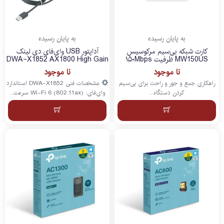
به پایان رسیده
به پایان رسیده
کارت شبکه بی‌سیم مرکوسیس
آداپتور USB وای‌فای دی لینک
MW150US ظرفیت ۱۵۰Mbps
DWA-X1852 AX1800 High Gain
نا موجود
نا موجود
راهکاری جمع و جور و راحت برای بی‌سیم
مشخصات فنی DWA-X1852 استاندارد
کردن دستگاه...
وای‌فای: Wi-Fi 6 (802.11ax) سرعت...