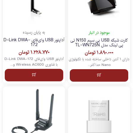
به پایان رسیده
موجود در انبار
آداپتور USB وای‌فای D-Link DWA-
کارت شبکه USB بی‌ سیم N150 تی
172
پی لینک مدل TL-WN725N
۱.۲۲۸.۷۷۰
تومان
۱.۸۹۰.۰۰۰
تومان
آداپتور USB وای‌فای D-Link DWA-172
دارای ۱ آنتن داخلی ساخته شده با تکنولوژی
با فناوری Wireless AC600 و...
Nano حداکثر...