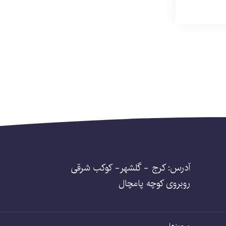
آدرس: کرج - گلشهر- کوکب شرقی
روبروی کوچه پامچال