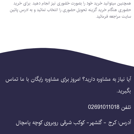
همچنین میتوانید خرید خود را بصورت خضوری نیز انجام دهید. برای خرید
حضوری هنگام خرید گزینه تحویل حضوری را انتخاب نمائید و به ادرس پائین
سایت مراجعه فرمائید.
آیا نیاز به مشاوره دارید؟ امروز برای مشاوره رایگان با ما تماس
بگیرید.
تلفن 02691011018
آدرس: کرج - گلشهر- کوکب شرقی روبروی کوچه پامچال