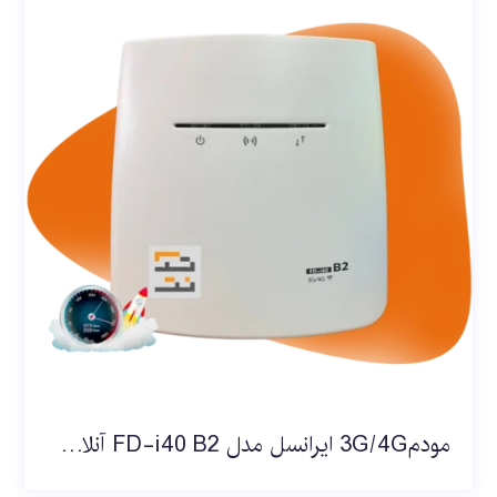
مودم3G/4G ایرانسل مدل FD-i40 B2 آنلاک بهمراه سیم کارت تک نت و 100 گیگ 6 ماهه (بستر همراه اول)