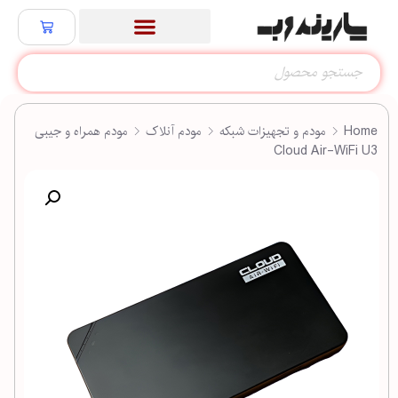
Home
مودم و تجهیزات شبکه
مودم آنلاک
مودم همراه و جیبی
Cloud Air-WiFi U3