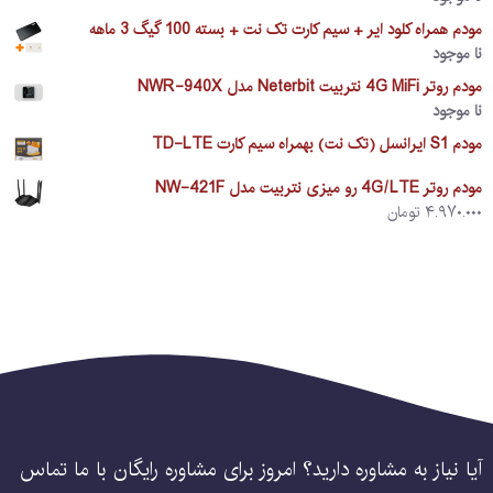
مودم همراه کلود ایر + سیم کارت تک نت + بسته 100 گیگ 3 ماهه
نا موجود
مودم روتر 4G MiFi نتربیت Neterbit مدل NWR-940X
نا موجود
مودم S1 ایرانسل (تک نت) بهمراه سیم کارت TD-LTE
مودم روتر 4G/LTE رو میزی نتربیت مدل NW-421F
۴.۹۷۰.۰۰۰
تومان
آیا نیاز به مشاوره دارید؟ امروز برای مشاوره رایگان با ما تماس