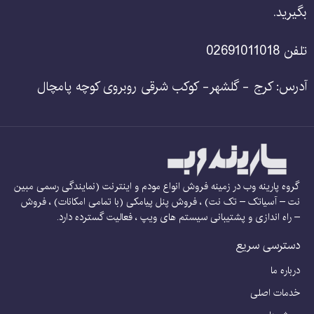
بگیرید.
تلفن 02691011018
آدرس: کرج - گلشهر- کوکب شرقی روبروی کوچه پامچال
گروه پارینه وب در زمینه فروش انواع مودم و اینترنت (نمایندگی رسمی مبین
نت – آسیاتک – تک نت) ، فروش پنل پیامکی (با تمامی امکانات) ، فروش
– راه اندازی و پشتیبانی سیستم های ویپ ، فعالیت گسترده دارد.
دسترسی سریع
درباره ما
خدمات اصلی