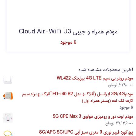
مودم همراه و جیبی Cloud Air-WiFi U3
نا موجود
آخرین محصولات مشاهده شده
مودم روتر بی سیم 4G LTE بیرلینک WL422
۶.۲۹۰.۰۰۰
تومان
مودم3G/4G ایرانسل (آنلاک) مدل FD-i40 B2 آنلاک بهمراه سیم
کارت تک نت (بستر همراه اول)
نا موجود
مودم اوت دور و رومیزی هواوی 5G CPE Max 3
۲۹.۱۳۶.۰۰۰
تومان
پچ کورد فیبر نوری 3 متری سبز آبی SC/APC SC/UPC