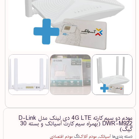
مودم دو سیم کارته 4G LTE دی لینک مدل D-Link
DWR-M922 (بهمراه سیم کارت آسیاتک و بسته 30
گیگ)
دسته بندی‌ها
آسیاتک
,
مودم آنلاک
تگ
مودم اقتصادی