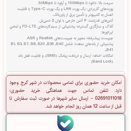
سرعت بالا: دانلود تا 150Mbps و آپلود تا 50Mbps.
پورت‌های کاربردی: یک پورت LAN و یک پورت Type-C با قابلیت
اتصال به کامپیوتر و تأمین برق از پاوربانک.
آنتن‌های قدرتمند: ۴ آنتن خارجی با توان ۵ دسی‌بل.
آنلاک و سازگاری گسترده: پشتیبانی از سیم‌کارت‌های FD-LTE و تمامی
اپراتورها.
چیپست پیشرفته: مجهز به چیپست‌های Realtek و ASR.
پشتیبانی از باندهای متعدد: شامل B1، B3، B7، B8، B20 ,B38 ,B40
,B41.
امکانات اضافه: ارسال و دریافت پیامک (SMS)، و قابلیت قفل باند
(Band Lock)
امکان خرید حضوری برای تمامی محصولات در شهر کرج وجود
دارد. تلفن تماس جهت هماهنگی خرید حضوری:
02691011018 - ارسال سایر شهرها در صورت ثبت سفارش تا
قبل از ساعت 12 همان روز انجام خواهد شد.