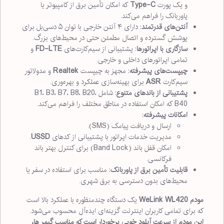
و یک پورت
Type-C
که امکان تأمین برق از کامپیوتر یا
پاوربانک را فراهم می‌کند.
آنتن‌های قدرتمند
: دارای ۴ آنتن خارجی با توان ۵ دسی‌بل برای
پوشش گسترده و اتصال مطمئن حتی در محیط‌های بزرگ.
سازگاری با اپراتورها
: پشتیبانی از سیم‌کارت‌های
FD-LTE
و
تمامی اپراتورهای داخلی و خارجی.
چیپست‌های پیشرفته
: مجهز به چیپست
Realtek
و مدولاتور
سیم‌کارت
ASR
برای بهینه‌سازی عملکرد و بهره‌وری.
پشتیبانی از باندهای متنوع
: شامل B1، B3، B7، B8، B20،
B40 که امکان استفاده در مناطق مختلف را فراهم می‌کند.
امکانات پیشرفته
:
ارسال و دریافت پیامک (SMS).
مدیریت خدمات اپراتور با پشتیبانی از کدهای
USSD
.
امکان قفل باند (Band Lock) برای کنترل بهتر باند
فرکانسی.
قابلیت تأمین برق از پاوربانک
: مناسب برای استفاده در سفر یا
محیط‌های بدون دسترسی به برق شهری.
مودم WeLink WL420
یک دستگاه چندمنظوره با عملکرد بالا است
که برای تمامی کاربران اینترنت گزینه‌ای ایده‌آل محسوب می‌شود.
این مودم از سرعت آپلود خوبی برخوردار است که مناسب گیمر ها،