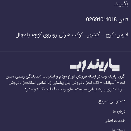
بگیرید.
تلفن 02691011018
آدرس: کرج - گلشهر- کوکب شرقی روبروی کوچه پامچال
گروه پارینه وب در زمینه فروش انواع مودم و اینترنت (نمایندگی رسمی مبین
نت – آسیاتک – تک نت) ، فروش پنل پیامکی (با تمامی امکانات) ، فروش
– راه اندازی و پشتیبانی سیستم های ویپ ، فعالیت گسترده دارد.
دسترسی سریع
درباره ما
خدمات اصلی
پروژه ها