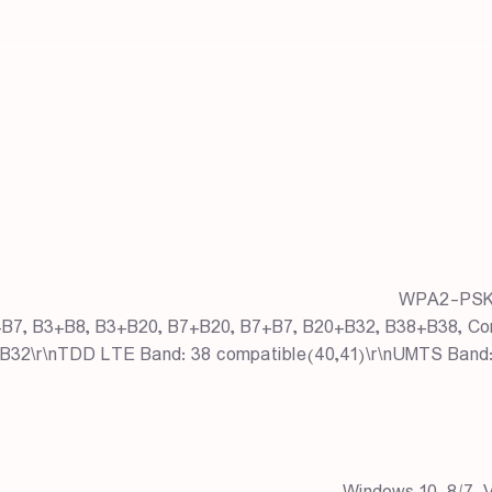
3+B8, B3+B20, B7+B20, B7+B7, B20+B32, B38+B38, Compatible (B40+B
 B32\r\nTDD LTE Band: 38 compatible(40,41)\r\nUMTS Band: 1