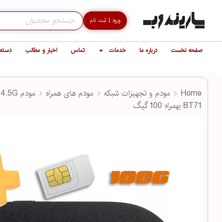
ورود | ثبت نام
صفحه نخست
درباره ما
خدمات
تماس
اخبار و مطالب
دسته 
Home
مودم و تجهیزات شبکه
مودم های همراه
م
BT71 بهمراه 100 گیگ