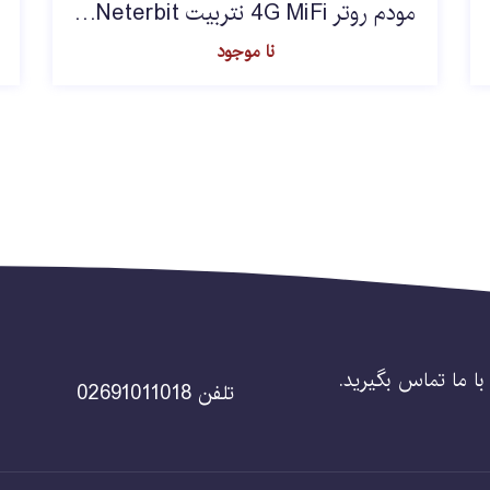
مودم روتر 4G MiFi نتربیت Neterbit مدل NWR-940X
نا موجود
ن با ما تماس بگیرید.
تلفن 02691011018