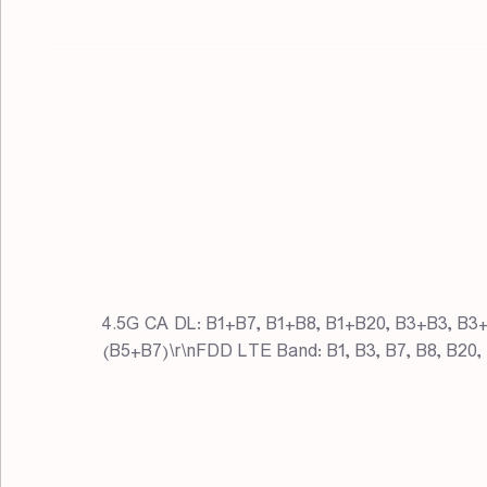
4.5G CA DL: B1+B7, B1+B8, B1+B20, B3+B3, B3+B7, B),
(B5+B7)\r\nFDD LTE Band: B1, B3, B7, B8, B20,