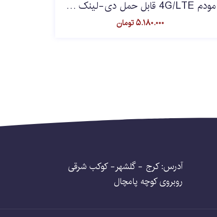
مودم 4G/LTE قابل حمل دی-لینک مدل DWR-930M
۵.۱۸۰.۰۰۰
تومان
آدرس: کرج - گلشهر- کوکب شرقی
روبروی کوچه پامچال