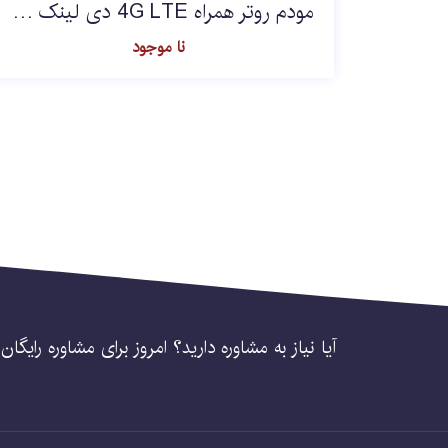
مودم روتر همراه 4G LTE دی لینک D-Link DWR-933V
نا موجود
آیا نیاز به مشاوره دارید؟ امروز برای مشاوره رایگا