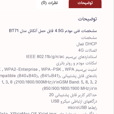
توضیحات
نظرات (0)
توضیحات
مشخصات فنی مودم 4.5G قابل حمل آلکاتل مدل BT71
مشخصات
DHCP فعال
اتصالات 4G
استانداردهای بی‌سیم IEEE 802.11b/g/n/ac
امکانات‌ مودم و روتر باتری
امنیت بی‌سیم WPA2-PSK , WPA2-Enterprise , WPA-PSK , WPA
باندهای قابل پشتیبانی 40), (B41+B41
, 3, 8 (2100/1800/900MHz)\r\nGSM Band: 5, 8, 3, 2
(850/900/1800/1900 MHz)\r\n
حداکثر کاربر قابل پشتیبانی 20
درگاههای ارتباطی میکرو USB
رابط‌ها microUSB