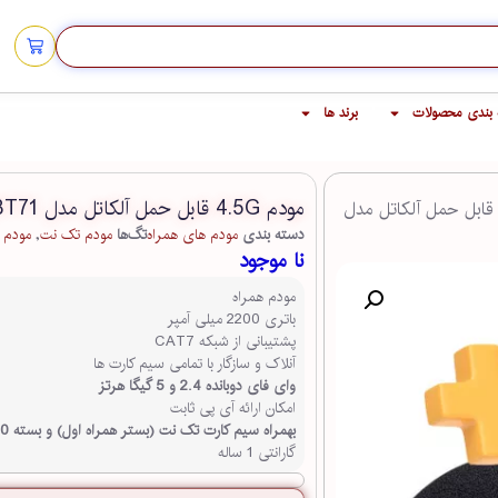
بندی محصولات
برند ها
مودم 4.5G قابل حمل آلکاتل مدل BT71 بهمراه 100 گیگ
ودم 4.5G قابل حمل آلکاتل مدل
دسته بندی
مودم های همراه
تگ‌ها
مودم تک نت
,
مودم 
نا موجود
مودم همراه
باتری 2200 میلی آمپر
پشتیبانی از شبکه CAT7
آنلاک و سازگار با تمامی سیم کارت ها
وای فای دوبانده 2.4 و 5 گیگا هرتز
امکان ارائه آی پی ثابت
بهمراه سیم کارت تک نت (بستر همراه اول) و بسته 100 گیگ 3 ماهه
گارانتی 1 ساله