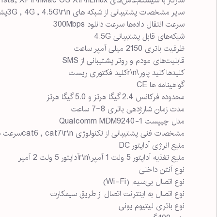
سازگار با سیستم‌عامل‌های Windows 10, 8/7, Vista, XP\r\nMac OS X\r\nLinux
سایر مشخصات پشتیبانی از شبکه های 3G , 4G , 4.5G\r\nپشتیبانی از پیامک فارسی
سرعت انتقال داده‌ها سرعت دانلود 300Mbps
شبکه‌های قابل پشتیبانی 4.5G
ظرفیت باتری 2150 میلی آمپر ساعت
قابلیت‌های مودم و روتر پشتیبانی از SMS
کلیدها کلید پاور\r\nکلید فکتوری ریست
گواهینامه ها CE
محدوده فرکانس 2.4 گیگا هرتز و 5.0 گیگا هرتز
مدت زمان شارژدهی باتری 8~7 ساعت
مدل چیپست Qualcomm MDM9240-1
مشخصات فنی پشتیبانی از تکنولوژی cat6 , cat7\r\nسرعت دانلود 300Mbps \r\nدارای وای فای 5.0 گیگا هرتز سری AC\r\nپشتیبانی از پیامک فارسی
منبع انرژی آداپتور DC
منبع تغذیه آداپتور 5 ولت 1 آمپر\r\nآداپتور 5 ولت 2 آمپر
نوع آنتن داخلی
نوع اتصال بی‌سیم (Wi-Fi)
نوع اتصال به اینترنت اتصال از طریق سیمکارت
نوع باتری لیتیوم یونی